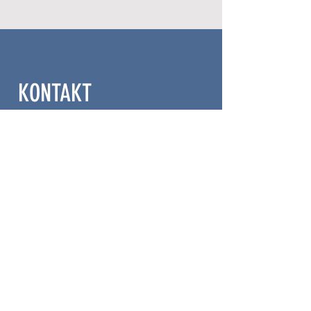
KONTAKT
Dr. Sophie Bischofter
+43 676 3970172
kontakt@orthopaedie-bischofter.at
www.orthopaedie-bischofter.at
Privatklinik Döbling
Ordinationszentrum
Heiligenstädter Straße 46-48,
1. Stock
1190 Wien